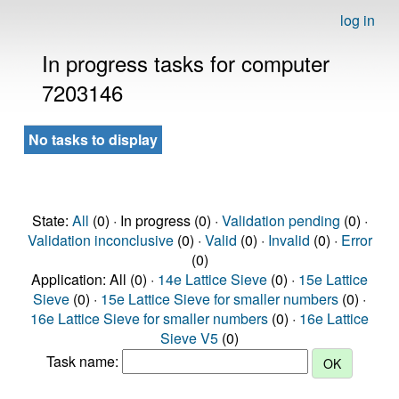
log in
In progress tasks for computer
7203146
No tasks to display
State:
All
(0) · In progress (0) ·
Validation pending
(0) ·
Validation inconclusive
(0) ·
Valid
(0) ·
Invalid
(0) ·
Error
(0)
Application: All (0) ·
14e Lattice Sieve
(0) ·
15e Lattice
Sieve
(0) ·
15e Lattice Sieve for smaller numbers
(0) ·
16e Lattice Sieve for smaller numbers
(0) ·
16e Lattice
Sieve V5
(0)
Task name: