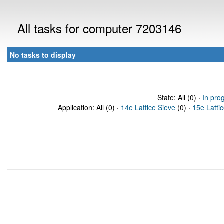
All tasks for computer 7203146
No tasks to display
State: All (0) ·
In pro
Application: All (0) ·
14e Lattice Sieve
(0) ·
15e Latti