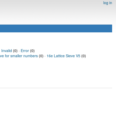
log in
·
Invalid
(0) ·
Error
(0)
eve for smaller numbers
(0) ·
16e Lattice Sieve V5
(0)