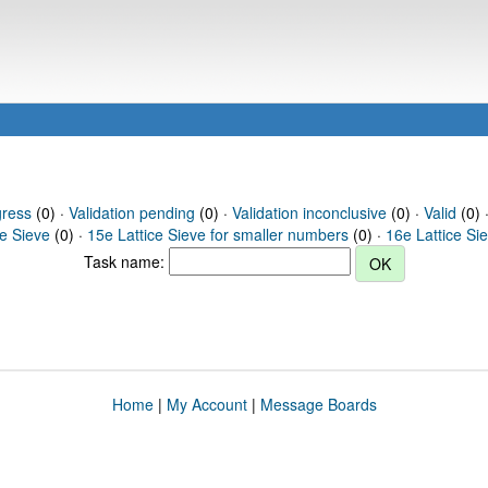
gress
(0) ·
Validation pending
(0) ·
Validation inconclusive
(0) ·
Valid
(0) 
ce Sieve
(0) ·
15e Lattice Sieve for smaller numbers
(0) ·
16e Lattice Si
Task name:
Home
|
My Account
|
Message Boards