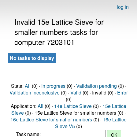
log in
Invalid 15e Lattice Sieve for
smaller numbers tasks for
computer 7203101
No tasks to display
State:
All
(0) ·
In progress
(0) ·
Validation pending
(0) ·
Validation inconclusive
(0) ·
Valid
(0) · Invalid (0) ·
Error
(0)
Application:
All
(0) ·
14e Lattice Sieve
(0) ·
15e Lattice
Sieve
(0) · 15e Lattice Sieve for smaller numbers (0) ·
16e Lattice Sieve for smaller numbers
(0) ·
16e Lattice
Sieve V5
(0)
Task name: