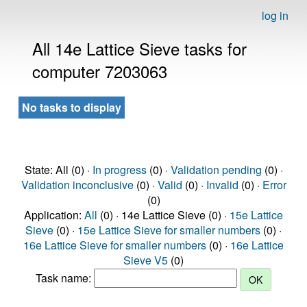
log in
All 14e Lattice Sieve tasks for
computer 7203063
No tasks to display
State: All (0) ·
In progress
(0) ·
Validation pending
(0) ·
Validation inconclusive
(0) ·
Valid
(0) ·
Invalid
(0) ·
Error
(0)
Application:
All
(0) · 14e Lattice Sieve (0) ·
15e Lattice
Sieve
(0) ·
15e Lattice Sieve for smaller numbers
(0) ·
16e Lattice Sieve for smaller numbers
(0) ·
16e Lattice
Sieve V5
(0)
Task name: