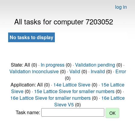
log in
All tasks for computer 7203052
No tasks to display
State: All (0) ·
In progress
(0) ·
Validation pending
(0) ·
Validation inconclusive
(0) ·
Valid
(0) ·
Invalid
(0) ·
Error
(0)
Application: All (0) ·
14e Lattice Sieve
(0) ·
15e Lattice
Sieve
(0) ·
15e Lattice Sieve for smaller numbers
(0) ·
16e Lattice Sieve for smaller numbers
(0) ·
16e Lattice
Sieve V5
(0)
Task name: