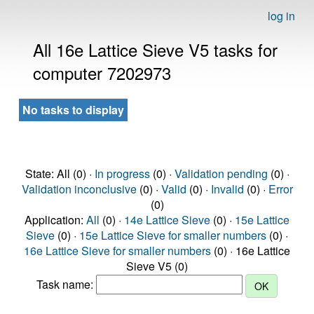
log in
All 16e Lattice Sieve V5 tasks for
computer 7202973
No tasks to display
State: All (0) ·
In progress
(0) ·
Validation pending
(0) ·
Validation inconclusive
(0) ·
Valid
(0) ·
Invalid
(0) ·
Error
(0)
Application:
All
(0) ·
14e Lattice Sieve
(0) ·
15e Lattice
Sieve
(0) ·
15e Lattice Sieve for smaller numbers
(0) ·
16e Lattice Sieve for smaller numbers
(0) · 16e Lattice
Sieve V5 (0)
Task name: