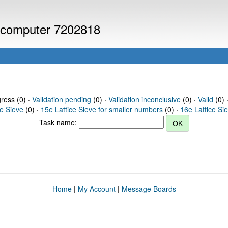
or computer 7202818
gress (0) ·
Validation pending
(0) ·
Validation inconclusive
(0) ·
Valid
(0) 
ce Sieve
(0) ·
15e Lattice Sieve for smaller numbers
(0) ·
16e Lattice Si
Task name:
Home
|
My Account
|
Message Boards