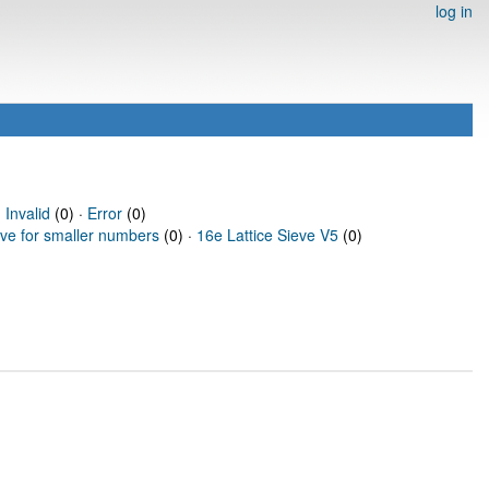
log in
·
Invalid
(0) ·
Error
(0)
eve for smaller numbers
(0) ·
16e Lattice Sieve V5
(0)