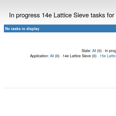
In progress 14e Lattice Sieve tasks f
No tasks to display
State:
All
(0) · In pro
Application:
All
(0) · 14e Lattice Sieve (0) ·
15e Latti