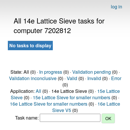
log in
All 14e Lattice Sieve tasks for
computer 7202812
No tasks to display
State: All (0) ·
In progress
(0) ·
Validation pending
(0) ·
Validation inconclusive
(0) ·
Valid
(0) ·
Invalid
(0) ·
Error
(0)
Application:
All
(0) · 14e Lattice Sieve (0) ·
15e Lattice
Sieve
(0) ·
15e Lattice Sieve for smaller numbers
(0) ·
16e Lattice Sieve for smaller numbers
(0) ·
16e Lattice
Sieve V5
(0)
Task name: