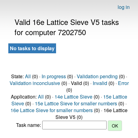
log in
Valid 16e Lattice Sieve V5 tasks
for computer 7202750
No tasks to display
State:
All
(0) ·
In progress
(0) ·
Validation pending
(0) ·
Validation inconclusive
(0) · Valid (0) ·
Invalid
(0) ·
Error
(0)
Application:
All
(0) ·
14e Lattice Sieve
(0) ·
15e Lattice
Sieve
(0) ·
15e Lattice Sieve for smaller numbers
(0) ·
16e Lattice Sieve for smaller numbers
(0) · 16e Lattice
Sieve V5 (0)
Task name: