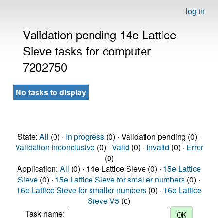
log in
Validation pending 14e Lattice
Sieve tasks for computer
7202750
No tasks to display
State:
All
(0) ·
In progress
(0) · Validation pending (0) ·
Validation inconclusive
(0) ·
Valid
(0) ·
Invalid
(0) ·
Error
(0)
Application:
All
(0) · 14e Lattice Sieve (0) ·
15e Lattice
Sieve
(0) ·
15e Lattice Sieve for smaller numbers
(0) ·
16e Lattice Sieve for smaller numbers
(0) ·
16e Lattice
Sieve V5
(0)
Task name: