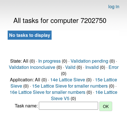
log in
All tasks for computer 7202750
No tasks to display
State: All (0) ·
In progress
(0) ·
Validation pending
(0) ·
Validation inconclusive
(0) ·
Valid
(0) ·
Invalid
(0) ·
Error
(0)
Application: All (0) ·
14e Lattice Sieve
(0) ·
15e Lattice
Sieve
(0) ·
15e Lattice Sieve for smaller numbers
(0) ·
16e Lattice Sieve for smaller numbers
(0) ·
16e Lattice
Sieve V5
(0)
Task name: