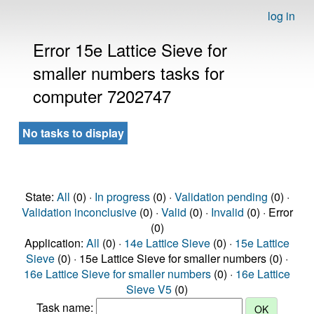
log in
Error 15e Lattice Sieve for
smaller numbers tasks for
computer 7202747
No tasks to display
State:
All
(0) ·
In progress
(0) ·
Validation pending
(0) ·
Validation inconclusive
(0) ·
Valid
(0) ·
Invalid
(0) · Error
(0)
Application:
All
(0) ·
14e Lattice Sieve
(0) ·
15e Lattice
Sieve
(0) · 15e Lattice Sieve for smaller numbers (0) ·
16e Lattice Sieve for smaller numbers
(0) ·
16e Lattice
Sieve V5
(0)
Task name: