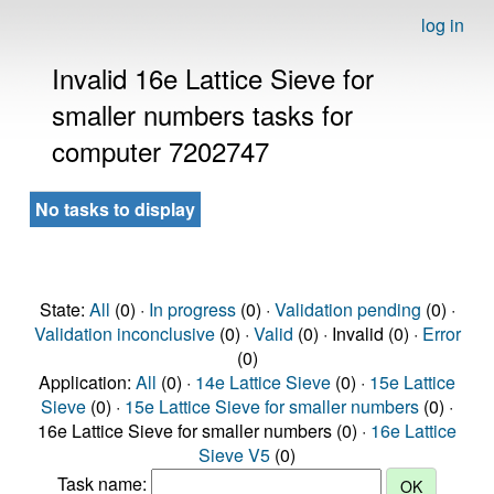
log in
Invalid 16e Lattice Sieve for
smaller numbers tasks for
computer 7202747
No tasks to display
State:
All
(0) ·
In progress
(0) ·
Validation pending
(0) ·
Validation inconclusive
(0) ·
Valid
(0) · Invalid (0) ·
Error
(0)
Application:
All
(0) ·
14e Lattice Sieve
(0) ·
15e Lattice
Sieve
(0) ·
15e Lattice Sieve for smaller numbers
(0) ·
16e Lattice Sieve for smaller numbers (0) ·
16e Lattice
Sieve V5
(0)
Task name: