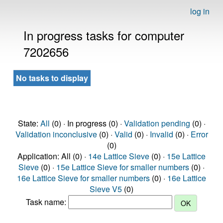
log in
In progress tasks for computer
7202656
No tasks to display
State:
All
(0) · In progress (0) ·
Validation pending
(0) ·
Validation inconclusive
(0) ·
Valid
(0) ·
Invalid
(0) ·
Error
(0)
Application: All (0) ·
14e Lattice Sieve
(0) ·
15e Lattice
Sieve
(0) ·
15e Lattice Sieve for smaller numbers
(0) ·
16e Lattice Sieve for smaller numbers
(0) ·
16e Lattice
Sieve V5
(0)
Task name: