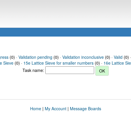
gress
(0) ·
Validation pending
(0) ·
Validation inconclusive
(0) ·
Valid
(0) ·
ce Sieve
(0) ·
15e Lattice Sieve for smaller numbers
(0) ·
16e Lattice Si
Task name:
Home
|
My Account
|
Message Boards