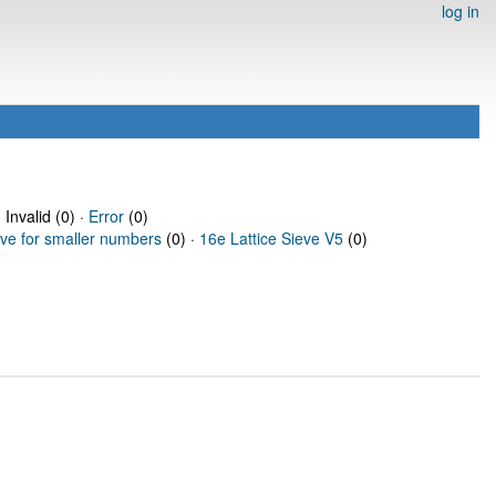
log in
 Invalid (0) ·
Error
(0)
eve for smaller numbers
(0) ·
16e Lattice Sieve V5
(0)