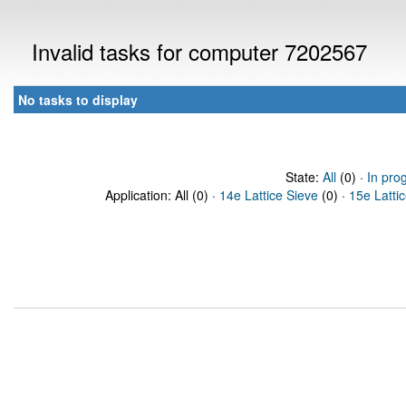
Invalid tasks for computer 7202567
No tasks to display
State:
All
(0) ·
In pro
Application: All (0) ·
14e Lattice Sieve
(0) ·
15e Latti