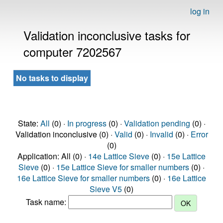
log in
Validation inconclusive tasks for
computer 7202567
No tasks to display
State:
All
(0) ·
In progress
(0) ·
Validation pending
(0) ·
Validation inconclusive (0) ·
Valid
(0) ·
Invalid
(0) ·
Error
(0)
Application: All (0) ·
14e Lattice Sieve
(0) ·
15e Lattice
Sieve
(0) ·
15e Lattice Sieve for smaller numbers
(0) ·
16e Lattice Sieve for smaller numbers
(0) ·
16e Lattice
Sieve V5
(0)
Task name: