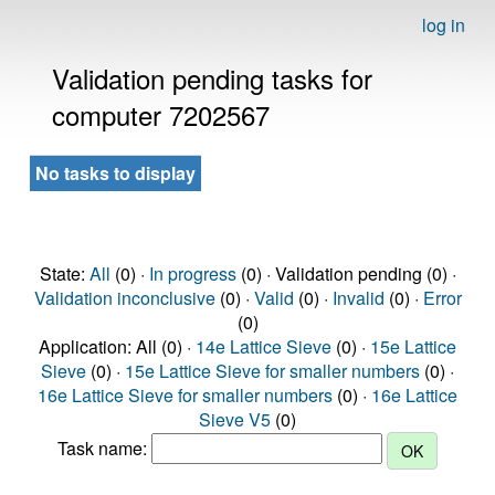
log in
Validation pending tasks for
computer 7202567
No tasks to display
State:
All
(0) ·
In progress
(0) · Validation pending (0) ·
Validation inconclusive
(0) ·
Valid
(0) ·
Invalid
(0) ·
Error
(0)
Application: All (0) ·
14e Lattice Sieve
(0) ·
15e Lattice
Sieve
(0) ·
15e Lattice Sieve for smaller numbers
(0) ·
16e Lattice Sieve for smaller numbers
(0) ·
16e Lattice
Sieve V5
(0)
Task name: