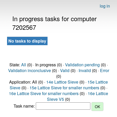
log in
In progress tasks for computer
7202567
No tasks to display
State:
All
(0) · In progress (0) ·
Validation pending
(0) ·
Validation inconclusive
(0) ·
Valid
(0) ·
Invalid
(0) ·
Error
(0)
Application: All (0) ·
14e Lattice Sieve
(0) ·
15e Lattice
Sieve
(0) ·
15e Lattice Sieve for smaller numbers
(0) ·
16e Lattice Sieve for smaller numbers
(0) ·
16e Lattice
Sieve V5
(0)
Task name: