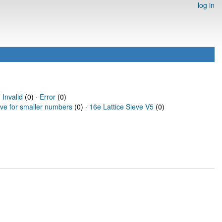
log in
·
Invalid
(0) ·
Error
(0)
eve for smaller numbers
(0) ·
16e Lattice Sieve V5
(0)