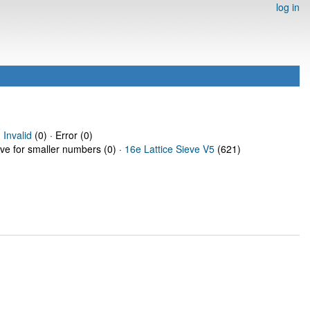
log in
·
Invalid
(0) · Error (0)
eve for smaller numbers (0) ·
16e Lattice Sieve V5
(621)