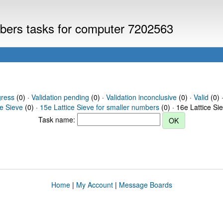
umbers tasks for computer 7202563
gress
(0) ·
Validation pending
(0) ·
Validation inconclusive
(0) ·
Valid
(0) 
ce Sieve
(0) ·
15e Lattice Sieve for smaller numbers
(0) · 16e Lattice Si
Task name:
Home
|
My Account
|
Message Boards