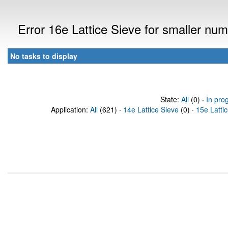
Error 16e Lattice Sieve for smaller n
No tasks to display
State:
All
(0) ·
In pro
Application:
All
(621) ·
14e Lattice Sieve
(0) ·
15e Latti