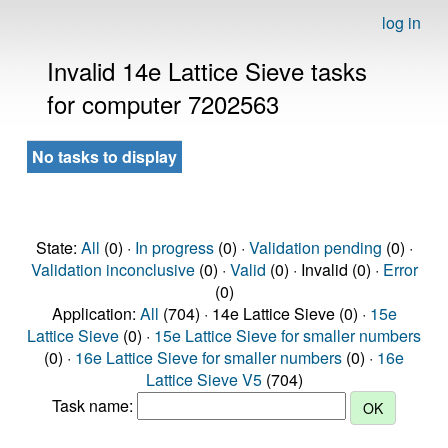
log in
Invalid 14e Lattice Sieve tasks
for computer 7202563
No tasks to display
State:
All
(0) ·
In progress
(0) ·
Validation pending
(0) ·
Validation inconclusive
(0) ·
Valid
(0) · Invalid (0) ·
Error
(0)
Application:
All
(704) · 14e Lattice Sieve (0) ·
15e
Lattice Sieve
(0) ·
15e Lattice Sieve for smaller numbers
(0) ·
16e Lattice Sieve for smaller numbers
(0) ·
16e
Lattice Sieve V5
(704)
Task name: