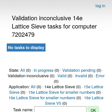
log in
Validation inconclusive 14e
Lattice Sieve tasks for computer
7202479
No tasks to display
State:
All
(0) ·
In progress
(0) ·
Validation pending
(0) ·
Validation inconclusive (0) ·
Valid
(0) ·
Invalid
(0) ·
Error
(0)
Application:
All
(0) · 14e Lattice Sieve (0) ·
15e Lattice
Sieve
(0) ·
15e Lattice Sieve for smaller numbers
(0) ·
16e Lattice Sieve for smaller numbers
(0) ·
16e Lattice
Sieve V5
(0)
Task name: