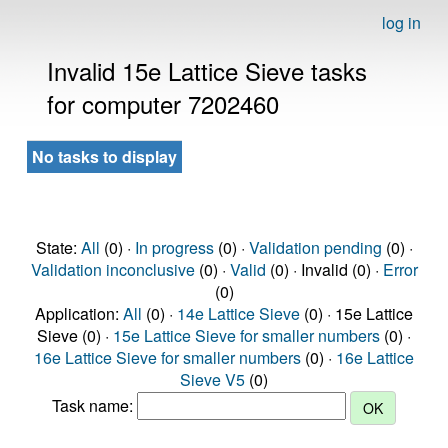
log in
Invalid 15e Lattice Sieve tasks
for computer 7202460
No tasks to display
State:
All
(0) ·
In progress
(0) ·
Validation pending
(0) ·
Validation inconclusive
(0) ·
Valid
(0) · Invalid (0) ·
Error
(0)
Application:
All
(0) ·
14e Lattice Sieve
(0) · 15e Lattice
Sieve (0) ·
15e Lattice Sieve for smaller numbers
(0) ·
16e Lattice Sieve for smaller numbers
(0) ·
16e Lattice
Sieve V5
(0)
Task name: