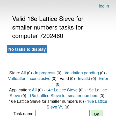
log in
Valid 16e Lattice Sieve for
smaller numbers tasks for
computer 7202460
No tasks to display
State:
All
(0) ·
In progress
(0) ·
Validation pending
(0) ·
Validation inconclusive
(0) · Valid (0) ·
Invalid
(0) ·
Error
(0)
Application:
All
(0) ·
14e Lattice Sieve
(0) ·
15e Lattice
Sieve
(0) ·
15e Lattice Sieve for smaller numbers
(0) ·
16e Lattice Sieve for smaller numbers (0) ·
16e Lattice
Sieve V5
(0)
Task name: