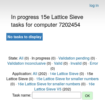
log in
In progress 15e Lattice Sieve
tasks for computer 7202454
No tasks to display
State:
All
(0) · In progress (0) ·
Validation pending
(0) ·
Validation inconclusive
(0) ·
Valid
(0) ·
Invalid
(0) ·
Error
(0)
Application:
All
(202) ·
14e Lattice Sieve
(0) · 15e
Lattice Sieve (0) ·
15e Lattice Sieve for smaller numbers
(0) ·
16e Lattice Sieve for smaller numbers
(0) ·
16e
Lattice Sieve V5
(202)
Task name: