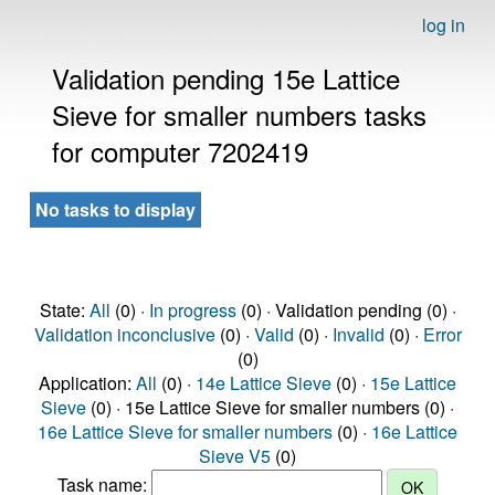
log in
Validation pending 15e Lattice
Sieve for smaller numbers tasks
for computer 7202419
No tasks to display
State:
All
(0) ·
In progress
(0) · Validation pending (0) ·
Validation inconclusive
(0) ·
Valid
(0) ·
Invalid
(0) ·
Error
(0)
Application:
All
(0) ·
14e Lattice Sieve
(0) ·
15e Lattice
Sieve
(0) · 15e Lattice Sieve for smaller numbers (0) ·
16e Lattice Sieve for smaller numbers
(0) ·
16e Lattice
Sieve V5
(0)
Task name: