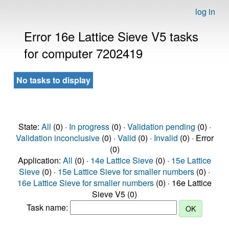
log in
Error 16e Lattice Sieve V5 tasks
for computer 7202419
No tasks to display
State:
All
(0) ·
In progress
(0) ·
Validation pending
(0) ·
Validation inconclusive
(0) ·
Valid
(0) ·
Invalid
(0) · Error
(0)
Application:
All
(0) ·
14e Lattice Sieve
(0) ·
15e Lattice
Sieve
(0) ·
15e Lattice Sieve for smaller numbers
(0) ·
16e Lattice Sieve for smaller numbers
(0) · 16e Lattice
Sieve V5 (0)
Task name: