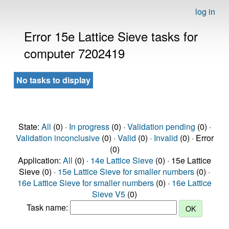
log in
Error 15e Lattice Sieve tasks for
computer 7202419
No tasks to display
State:
All
(0) ·
In progress
(0) ·
Validation pending
(0) ·
Validation inconclusive
(0) ·
Valid
(0) ·
Invalid
(0) · Error
(0)
Application:
All
(0) ·
14e Lattice Sieve
(0) · 15e Lattice
Sieve (0) ·
15e Lattice Sieve for smaller numbers
(0) ·
16e Lattice Sieve for smaller numbers
(0) ·
16e Lattice
Sieve V5
(0)
Task name: