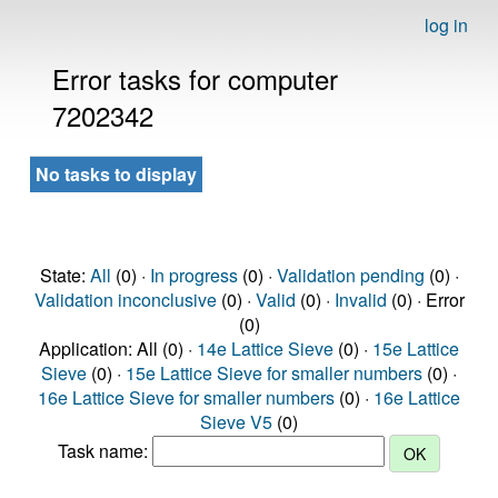
log in
Error tasks for computer
7202342
No tasks to display
State:
All
(0) ·
In progress
(0) ·
Validation pending
(0) ·
Validation inconclusive
(0) ·
Valid
(0) ·
Invalid
(0) · Error
(0)
Application: All (0) ·
14e Lattice Sieve
(0) ·
15e Lattice
Sieve
(0) ·
15e Lattice Sieve for smaller numbers
(0) ·
16e Lattice Sieve for smaller numbers
(0) ·
16e Lattice
Sieve V5
(0)
Task name: