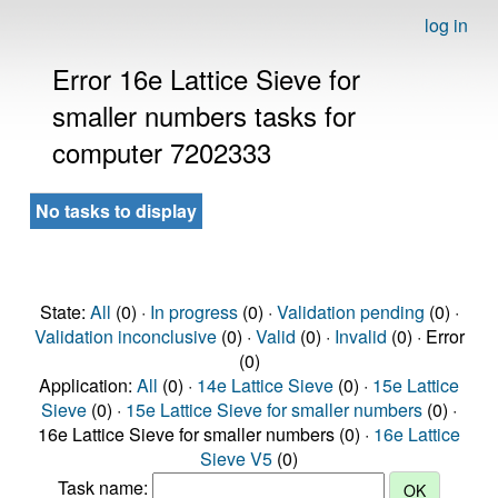
log in
Error 16e Lattice Sieve for
smaller numbers tasks for
computer 7202333
No tasks to display
State:
All
(0) ·
In progress
(0) ·
Validation pending
(0) ·
Validation inconclusive
(0) ·
Valid
(0) ·
Invalid
(0) · Error
(0)
Application:
All
(0) ·
14e Lattice Sieve
(0) ·
15e Lattice
Sieve
(0) ·
15e Lattice Sieve for smaller numbers
(0) ·
16e Lattice Sieve for smaller numbers (0) ·
16e Lattice
Sieve V5
(0)
Task name: