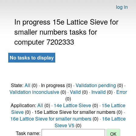
log in
In progress 15e Lattice Sieve for
smaller numbers tasks for
computer 7202333
No tasks to display
State:
All
(0) · In progress (0) ·
Validation pending
(0) ·
Validation inconclusive
(0) ·
Valid
(0) ·
Invalid
(0) ·
Error
(0)
Application:
All
(0) ·
14e Lattice Sieve
(0) ·
15e Lattice
Sieve
(0) · 15e Lattice Sieve for smaller numbers (0) ·
16e Lattice Sieve for smaller numbers
(0) ·
16e Lattice
Sieve V5
(0)
Task name: