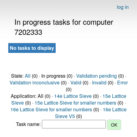
log in
In progress tasks for computer
7202333
No tasks to display
State:
All
(0) · In progress (0) ·
Validation pending
(0) ·
Validation inconclusive
(0) ·
Valid
(0) ·
Invalid
(0) ·
Error
(0)
Application: All (0) ·
14e Lattice Sieve
(0) ·
15e Lattice
Sieve
(0) ·
15e Lattice Sieve for smaller numbers
(0) ·
16e Lattice Sieve for smaller numbers
(0) ·
16e Lattice
Sieve V5
(0)
Task name: