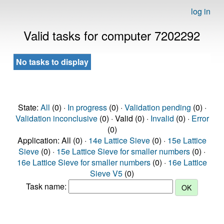
log in
Valid tasks for computer 7202292
No tasks to display
State:
All
(0) ·
In progress
(0) ·
Validation pending
(0) ·
Validation inconclusive
(0) · Valid (0) ·
Invalid
(0) ·
Error
(0)
Application: All (0) ·
14e Lattice Sieve
(0) ·
15e Lattice
Sieve
(0) ·
15e Lattice Sieve for smaller numbers
(0) ·
16e Lattice Sieve for smaller numbers
(0) ·
16e Lattice
Sieve V5
(0)
Task name: