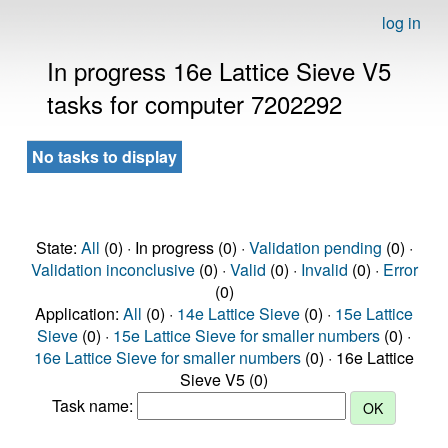
log in
In progress 16e Lattice Sieve V5
tasks for computer 7202292
No tasks to display
State:
All
(0) · In progress (0) ·
Validation pending
(0) ·
Validation inconclusive
(0) ·
Valid
(0) ·
Invalid
(0) ·
Error
(0)
Application:
All
(0) ·
14e Lattice Sieve
(0) ·
15e Lattice
Sieve
(0) ·
15e Lattice Sieve for smaller numbers
(0) ·
16e Lattice Sieve for smaller numbers
(0) · 16e Lattice
Sieve V5 (0)
Task name: