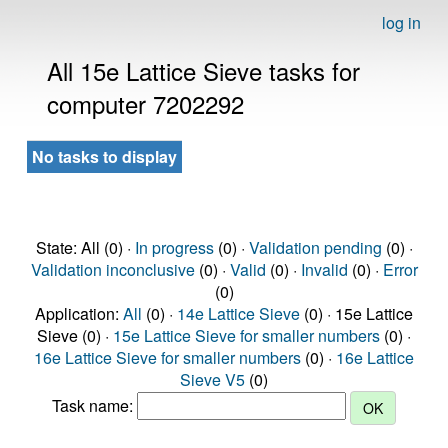
log in
All 15e Lattice Sieve tasks for
computer 7202292
No tasks to display
State: All (0) ·
In progress
(0) ·
Validation pending
(0) ·
Validation inconclusive
(0) ·
Valid
(0) ·
Invalid
(0) ·
Error
(0)
Application:
All
(0) ·
14e Lattice Sieve
(0) · 15e Lattice
Sieve (0) ·
15e Lattice Sieve for smaller numbers
(0) ·
16e Lattice Sieve for smaller numbers
(0) ·
16e Lattice
Sieve V5
(0)
Task name: