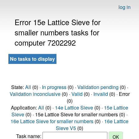
log in
Error 15e Lattice Sieve for
smaller numbers tasks for
computer 7202292
No tasks to display
State:
All
(0) ·
In progress
(0) ·
Validation pending
(0) ·
Validation inconclusive
(0) ·
Valid
(0) ·
Invalid
(0) · Error
(0)
Application:
All
(0) ·
14e Lattice Sieve
(0) ·
15e Lattice
Sieve
(0) · 15e Lattice Sieve for smaller numbers (0) ·
16e Lattice Sieve for smaller numbers
(0) ·
16e Lattice
Sieve V5
(0)
Task name: