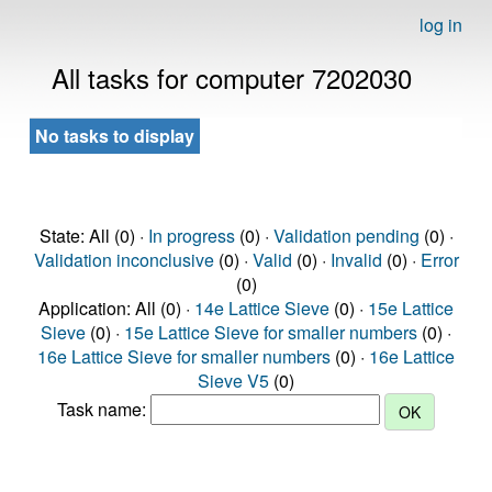
log in
All tasks for computer 7202030
No tasks to display
State: All (0) ·
In progress
(0) ·
Validation pending
(0) ·
Validation inconclusive
(0) ·
Valid
(0) ·
Invalid
(0) ·
Error
(0)
Application: All (0) ·
14e Lattice Sieve
(0) ·
15e Lattice
Sieve
(0) ·
15e Lattice Sieve for smaller numbers
(0) ·
16e Lattice Sieve for smaller numbers
(0) ·
16e Lattice
Sieve V5
(0)
Task name: