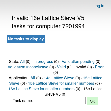
log in
Invalid 16e Lattice Sieve V5
tasks for computer 7201994
No tasks to display
State:
All
(0) ·
In progress
(0) ·
Validation pending
(0) ·
Validation inconclusive
(0) ·
Valid
(0) · Invalid (0) ·
Error
(0)
Application:
All
(0) ·
14e Lattice Sieve
(0) ·
15e Lattice
Sieve
(0) ·
15e Lattice Sieve for smaller numbers
(0) ·
16e Lattice Sieve for smaller numbers
(0) · 16e Lattice
Sieve V5 (0)
Task name: