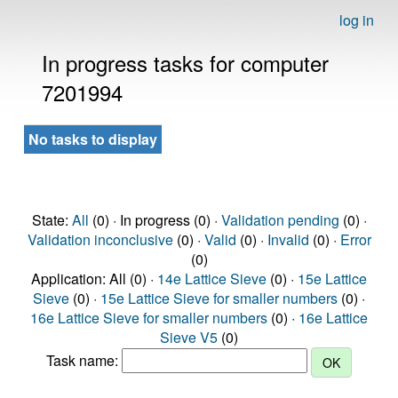
log in
In progress tasks for computer
7201994
No tasks to display
State:
All
(0) · In progress (0) ·
Validation pending
(0) ·
Validation inconclusive
(0) ·
Valid
(0) ·
Invalid
(0) ·
Error
(0)
Application: All (0) ·
14e Lattice Sieve
(0) ·
15e Lattice
Sieve
(0) ·
15e Lattice Sieve for smaller numbers
(0) ·
16e Lattice Sieve for smaller numbers
(0) ·
16e Lattice
Sieve V5
(0)
Task name: