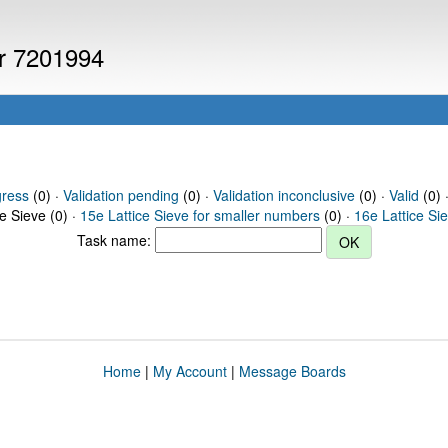
er 7201994
gress
(0) ·
Validation pending
(0) ·
Validation inconclusive
(0) ·
Valid
(0) 
ce Sieve (0) ·
15e Lattice Sieve for smaller numbers
(0) ·
16e Lattice Si
Task name:
Home
|
My Account
|
Message Boards