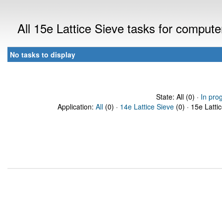
All 15e Lattice Sieve tasks for comput
No tasks to display
State: All (0) ·
In pro
Application:
All
(0) ·
14e Lattice Sieve
(0) · 15e Latti