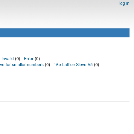
log in
·
Invalid
(0) ·
Error
(0)
eve for smaller numbers
(0) ·
16e Lattice Sieve V5
(0)