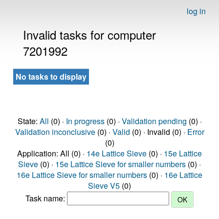
log in
Invalid tasks for computer
7201992
No tasks to display
State:
All
(0) ·
In progress
(0) ·
Validation pending
(0) ·
Validation inconclusive
(0) ·
Valid
(0) · Invalid (0) ·
Error
(0)
Application: All (0) ·
14e Lattice Sieve
(0) ·
15e Lattice
Sieve
(0) ·
15e Lattice Sieve for smaller numbers
(0) ·
16e Lattice Sieve for smaller numbers
(0) ·
16e Lattice
Sieve V5
(0)
Task name: