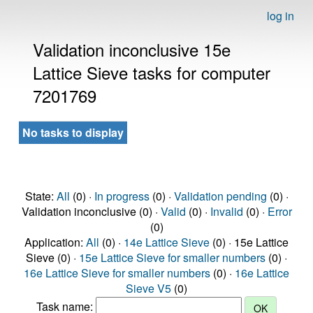
log in
Validation inconclusive 15e
Lattice Sieve tasks for computer
7201769
No tasks to display
State:
All
(0) ·
In progress
(0) ·
Validation pending
(0) ·
Validation inconclusive (0) ·
Valid
(0) ·
Invalid
(0) ·
Error
(0)
Application:
All
(0) ·
14e Lattice Sieve
(0) · 15e Lattice
Sieve (0) ·
15e Lattice Sieve for smaller numbers
(0) ·
16e Lattice Sieve for smaller numbers
(0) ·
16e Lattice
Sieve V5
(0)
Task name: