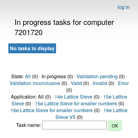
log in
In progress tasks for computer
7201720
No tasks to display
State:
All
(0) · In progress (0) ·
Validation pending
(0) ·
Validation inconclusive
(0) ·
Valid
(0) ·
Invalid
(0) ·
Error
(0)
Application: All (0) ·
14e Lattice Sieve
(0) ·
15e Lattice
Sieve
(0) ·
15e Lattice Sieve for smaller numbers
(0) ·
16e Lattice Sieve for smaller numbers
(0) ·
16e Lattice
Sieve V5
(0)
Task name: