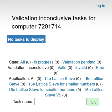
log in
Validation inconclusive tasks for
computer 7201714
No tasks to display
State:
All
(0) ·
In progress
(0) ·
Validation pending
(0) ·
Validation inconclusive (0) ·
Valid
(0) ·
Invalid
(0) ·
Error
(0)
Application: All (0) ·
14e Lattice Sieve
(0) ·
15e Lattice
Sieve
(0) ·
15e Lattice Sieve for smaller numbers
(0) ·
16e Lattice Sieve for smaller numbers
(0) ·
16e Lattice
Sieve V5
(0)
Task name: