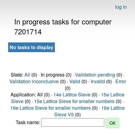
log in
In progress tasks for computer
7201714
No tasks to display
State:
All
(0) · In progress (0) ·
Validation pending
(0) ·
Validation inconclusive
(0) ·
Valid
(0) ·
Invalid
(0) ·
Error
(0)
Application: All (0) ·
14e Lattice Sieve
(0) ·
15e Lattice
Sieve
(0) ·
15e Lattice Sieve for smaller numbers
(0) ·
16e Lattice Sieve for smaller numbers
(0) ·
16e Lattice
Sieve V5
(0)
Task name: