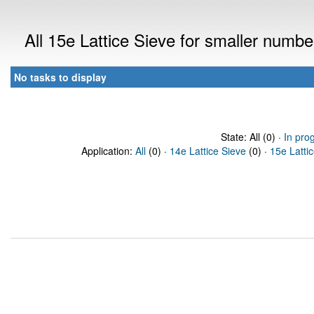
All 15e Lattice Sieve for smaller numb
No tasks to display
State: All (0) ·
In pro
Application:
All
(0) ·
14e Lattice Sieve
(0) ·
15e Latti