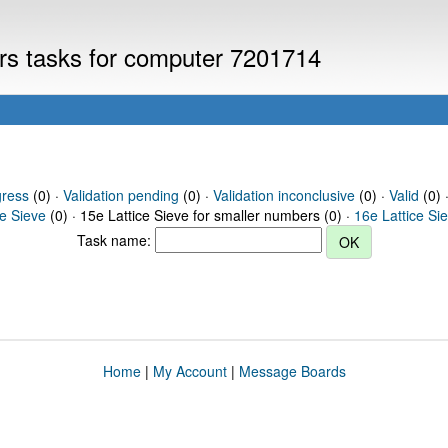
ers tasks for computer 7201714
gress
(0) ·
Validation pending
(0) ·
Validation inconclusive
(0) ·
Valid
(0) 
ce Sieve
(0) · 15e Lattice Sieve for smaller numbers (0) ·
16e Lattice Si
Task name:
Home
|
My Account
|
Message Boards