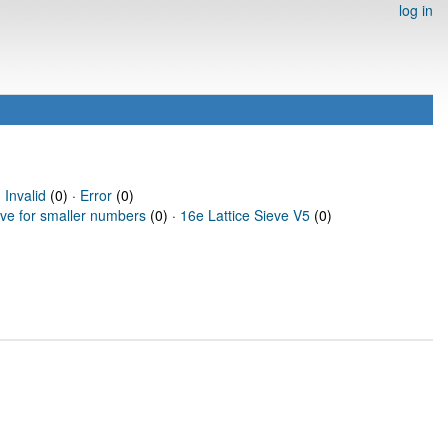
log in
·
Invalid
(0) ·
Error
(0)
eve for smaller numbers
(0) ·
16e Lattice Sieve V5
(0)