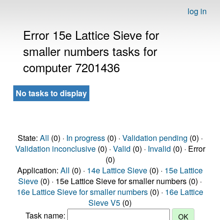
log in
Error 15e Lattice Sieve for
smaller numbers tasks for
computer 7201436
No tasks to display
State:
All
(0) ·
In progress
(0) ·
Validation pending
(0) ·
Validation inconclusive
(0) ·
Valid
(0) ·
Invalid
(0) · Error
(0)
Application:
All
(0) ·
14e Lattice Sieve
(0) ·
15e Lattice
Sieve
(0) · 15e Lattice Sieve for smaller numbers (0) ·
16e Lattice Sieve for smaller numbers
(0) ·
16e Lattice
Sieve V5
(0)
Task name: