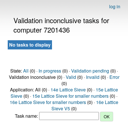
log in
Validation inconclusive tasks for
computer 7201436
No tasks to display
State:
All
(0) ·
In progress
(0) ·
Validation pending
(0) ·
Validation inconclusive (0) ·
Valid
(0) ·
Invalid
(0) ·
Error
(0)
Application: All (0) ·
14e Lattice Sieve
(0) ·
15e Lattice
Sieve
(0) ·
15e Lattice Sieve for smaller numbers
(0) ·
16e Lattice Sieve for smaller numbers
(0) ·
16e Lattice
Sieve V5
(0)
Task name: