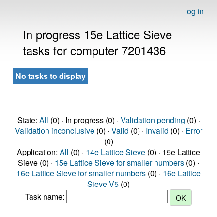
log in
In progress 15e Lattice Sieve
tasks for computer 7201436
No tasks to display
State:
All
(0) · In progress (0) ·
Validation pending
(0) ·
Validation inconclusive
(0) ·
Valid
(0) ·
Invalid
(0) ·
Error
(0)
Application:
All
(0) ·
14e Lattice Sieve
(0) · 15e Lattice
Sieve (0) ·
15e Lattice Sieve for smaller numbers
(0) ·
16e Lattice Sieve for smaller numbers
(0) ·
16e Lattice
Sieve V5
(0)
Task name: