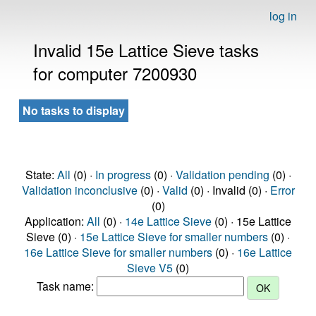
log in
Invalid 15e Lattice Sieve tasks
for computer 7200930
No tasks to display
State:
All
(0) ·
In progress
(0) ·
Validation pending
(0) ·
Validation inconclusive
(0) ·
Valid
(0) · Invalid (0) ·
Error
(0)
Application:
All
(0) ·
14e Lattice Sieve
(0) · 15e Lattice
Sieve (0) ·
15e Lattice Sieve for smaller numbers
(0) ·
16e Lattice Sieve for smaller numbers
(0) ·
16e Lattice
Sieve V5
(0)
Task name: